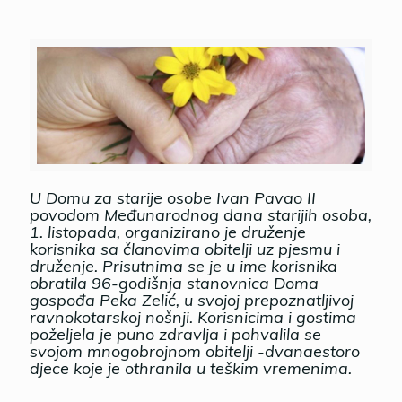
U Domu za starije osobe Ivan Pavao II
povodom Međunarodnog dana starijih osoba,
1. listopada, organizirano je druženje
korisnika sa članovima obitelji uz pjesmu i
druženje. Prisutnima se je u ime korisnika
obratila 96-godišnja stanovnica Doma
gospođa Peka Zelić, u svojoj prepoznatljivoj
ravnokotarskoj nošnji. Korisnicima i gostima
poželjela je puno zdravlja i pohvalila se
svojom mnogobrojnom obitelji -dvanaestoro
djece koje je othranila u teškim vremenima.