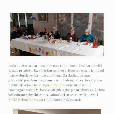
Naša korisnica Eva proslavila 100. rođendan u društvu obitelji i
dragih prijatelja. Uz stoljetnu mudrost i iskustvo ona je jedna od
najposebnijih osoba u našem Domu! Za slavljenicu smo
pripremili poseban program, a iznenađenje večeri bio je plesni
nastup djevojaka iz
Udruga Plesaonica
koje su posebno
razdragale našu Evu kao veliku ljubiteljicu plesnih koraka. Želimo
još jednom zahvaliti svim gostima koji su se odazvali pozivu i
META Baloni ZaDar
na rođendanskoj dekoraciji!