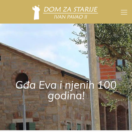
Gđa Eva i njenih 100
godina!