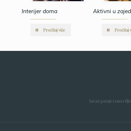
Interijer doma
Aktivni u zajed
Pročitaj više
Pročitaj 
Izraz pažnje i susretlj