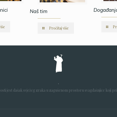
nici
Događanj
Naš tim
više
Pr
Pročitaj više
"
ivosti jest dašak svježeg zraka u zagušenom prostoru svagdašnjice koji prit