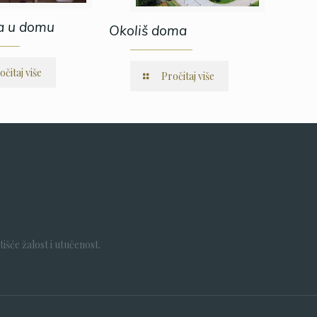
a u domu
Okoliš doma
očitaj više
Pročitaj više
išće žalost i utučenost.