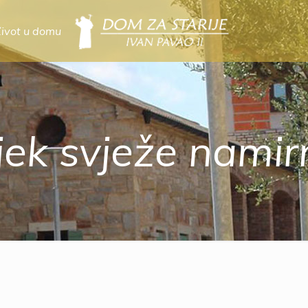
Život u domu
jek svježe namir