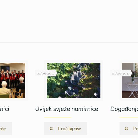
01/06/2017
01/06/2017
nici
Uvijek svježe namirnice
Događanj
više
Pročitaj više
Pr