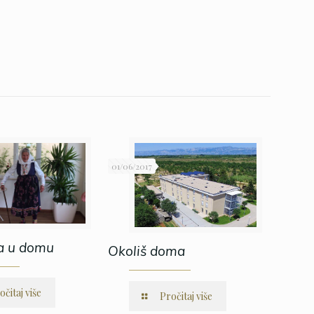
01/06/2017
a u domu
Okoliš doma
očitaj više
Pročitaj više