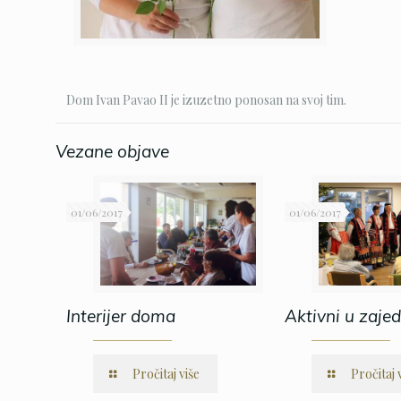
Dom Ivan Pavao II je izuzetno ponosan na svoj tim.
Vezane objave
01/06/2017
01/06/2017
Interijer doma
Aktivni u zajed
Pročitaj više
Pročitaj 